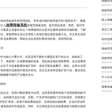
报修管
2026-06-1
报修系
2026-06-1
线上报
的停机损失和管理混乱，常常成为制约效率提升的“隐形杀手”。随着
2026-06-0
故障报修系统
始引入
来规范维修流程、提升响应速度。然而，面对市
售后工
个方案真正具备性价比？收费规则往往是决定最终选择的关键因素。了解
2026-06-0
踩坑，更能帮助企业以合理投入实现长期运维价值最大化。本文将从实际
的常见收费结构，帮助企业在选型时看得清价格、算得明价值。
2026-06-0
企业
报修管
2026-06-0
作为核心计费方式，尤其适用于拥有大量固定资产的企业，如制造工
报修系
式下，每新增一台需要报修的设备，系统就会相应增加费用。优点是费用
2026-06-0
缺点在于当设备数量快速扩张时，成本可能迅速攀升。因此，这类企业需
报修系
否有阶梯式优惠或年度包年折扣。若企业未来有设备扩容计划，建议优先
2026-06-0
期因频繁升级而产生额外支出。
中小企
2026-06-0
组织
报事报
2026-06-0
企业，按用户数收费更为合理。这类系统通常将每个使用权限的账号
。这种模式适合行政、后勤、IT支持等职能部门主导的场景。但需要注
“管理员”角色，前者可能免费或低价，后者则按比例收费。企业在评估时
，避免因误判导致超支。同时，关注系统是否支持批量授权与权限分级管