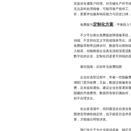
至提供专属客户经理。对关键生产环节
无法及时处理报修，可能导致产线停工
价，更要评估服务响应能力与历史口碑，
定制化方案
免费版与
：平衡投入
不少平台推出免费版故障报修系统，吸
动端、不支持自定义字段或报表导出。
免费版常附带品牌水印、数据导出限制
入较高，但能根据企业真实流程深度适
数字化的企业，定制化仍是更可持续的
避坑指南：识别常见收费陷阱
企业在选型过程中，常被一些隐蔽费用
增部门需另收费；又如，数据迁移服务
费，且未提前通知。建议企业在签署前
隐藏的升级费用、数据所有权归属如何
担不合理支出。
在众多选项中，找到最适合自身业务节
图便宜而牺牲稳定性，也不能盲目追求
算，才能做出明智决策。
我们专注于为企业提供高效、稳定且可