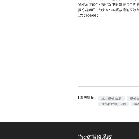
物业及连锁企业提供定制化部署与全周
据分析闭环，助力企业实现故障响应效率
17323069082
相关链接：
线上报修系统
报修
成都贷款中介公司
成
微e修报修系统