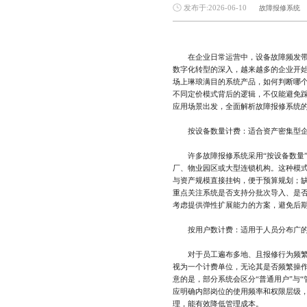
发布于:2026-06-10
故障报修系统
在企业日常运营中，设备故障频发带来
数字化转型的深入，越来越多的企业开
场上琳琅满目的系统产品，如何判断哪
不同定价模式背后的逻辑，不仅能避免
应用场景出发，全面解析故障报修系统
按设备数量计费：适合资产密集型
许多故障报修系统采用“按设备数量”
厂、物业园区或大型连锁机构。这种模
与资产规模直接挂钩，便于预算规划；
重点关注系统是否支持分批次导入、是
考虑提供弹性扩展能力的方案，避免后
按用户数计费：适用于人员分布广的
对于员工遍布多地、且报修行为频繁的
视为一个计费单位，无论其是否频繁操作
意的是，部分系统会区分“普通用户”与
应明确内部岗位的使用频率和权限层级
理，能有效降低管理成本。